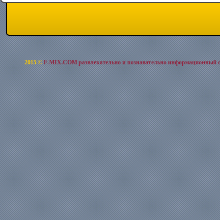
2015 ©
F-MIX.COM развлекательно и познавательно информационный 