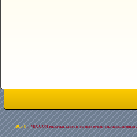
2015 ©
F-MIX.COM развлекательно и познавательно информационный 