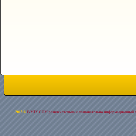
2015 ©
F-MIX.COM развлекательно и познавательно информационный 