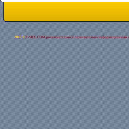
2015 ©
F-MIX.COM развлекательно и познавательно информационный 