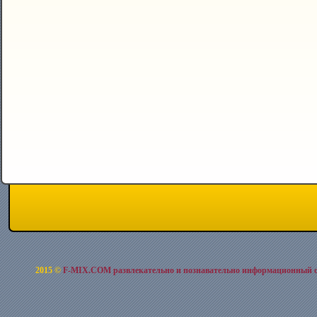
2015 ©
F-MIX.COM развлекательно и познавательно информационный 