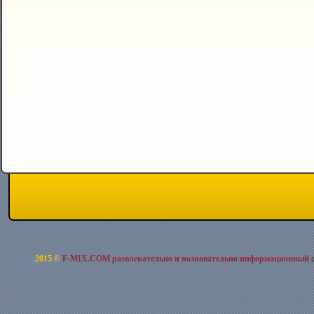
2015 ©
F-MIX.COM развлекательно и познавательно информационный 