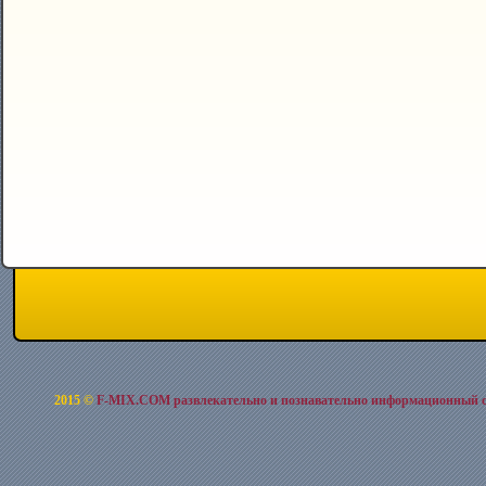
2015 ©
F-MIX.COM развлекательно и познавательно информационный 