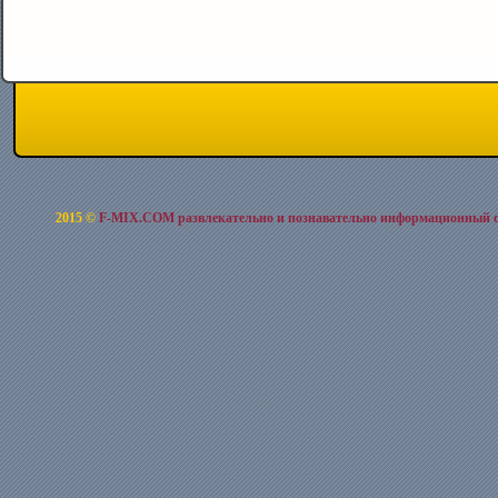
2015 ©
F-MIX.COM развлекательно и познавательно информационный 