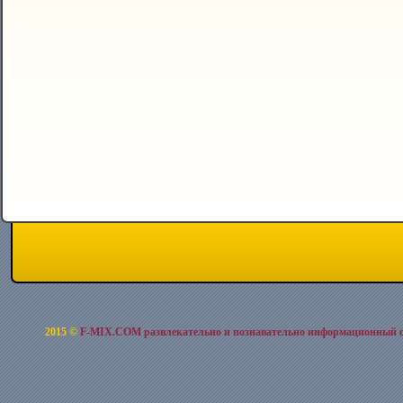
2015 ©
F-MIX.COM развлекательно и познавательно информационный 