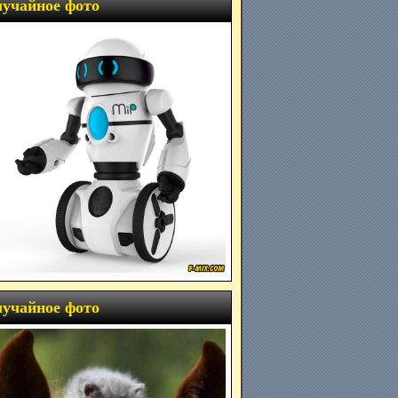
учайное фото
учайное фото