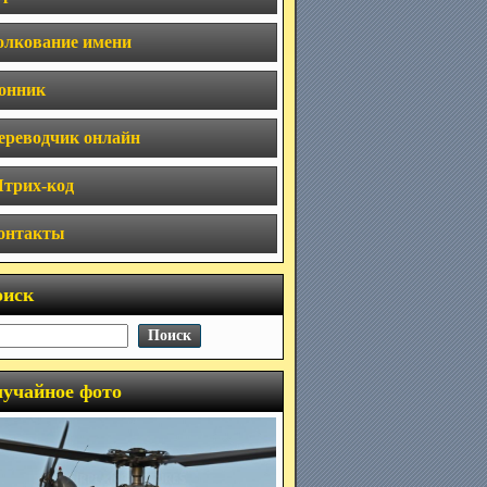
олкование имени
онник
ереводчик онлайн
трих-код
онтакты
оиск
учайное фото