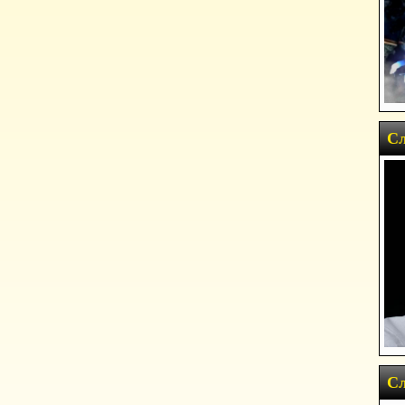
Сл
Сл