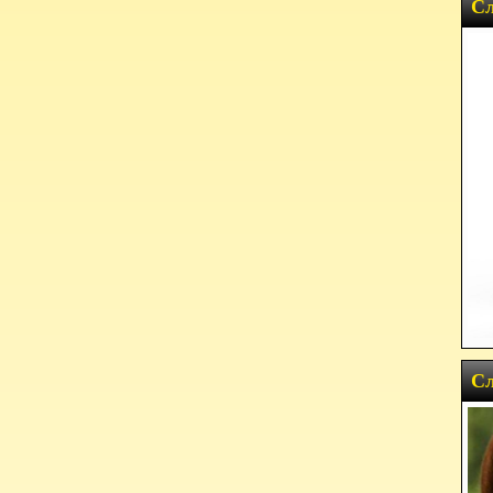
Сл
Сл