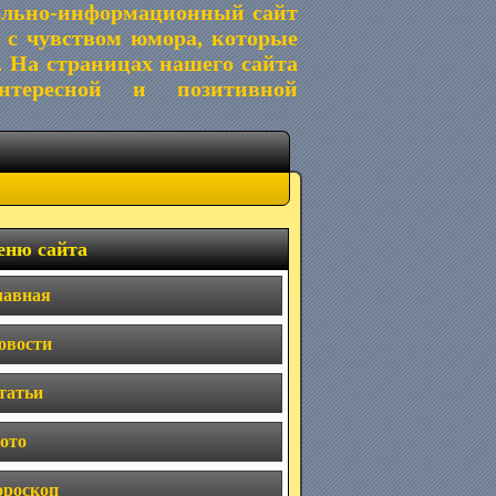
ельно-информационный сайт
 с чувством юмора, которые
. На страницах нашего сайта
тересной и позитивной
ню сайта
лавная
овости
татьи
ото
ороскоп