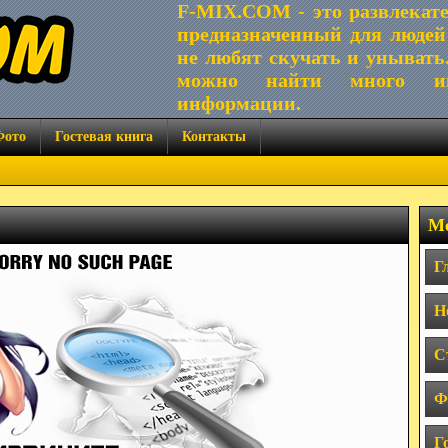
F-MIX.COM - это развлекат
предназначенный для людей
не любят скучать и унывать
можно найти много ин
информации.
Фото
Гостевая книга
Контакты
Ме
Г
Н
С
Ф
Г