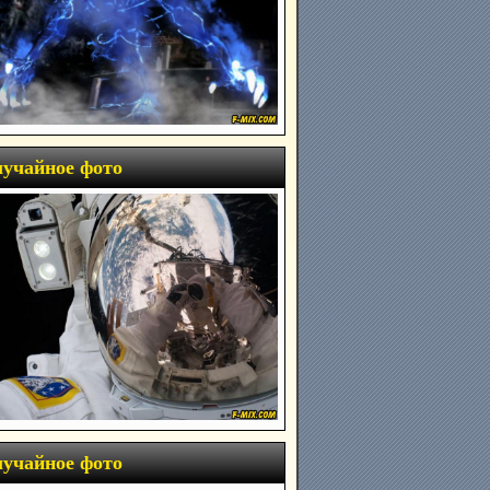
учайное фото
учайное фото