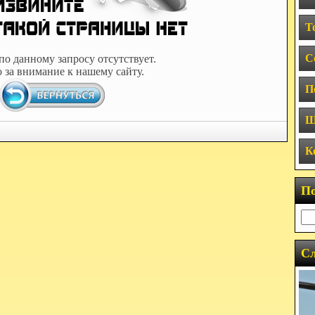
Т
С
по данному запросу отсутствует.
 за внимание к нашему сайту.
П
Ш
К
П
Сл