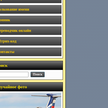
олкование имени
онник
ереводчик онлайн
трих-код
онтакты
оиск
учайное фото