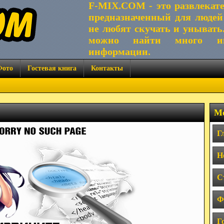
F-MIX.COM - это развлекат
предназначенный для людей
не любят скучать и унывать
можно найти много ин
информации.
Фото
Гостевая книга
Контакты
Ме
Г
Н
С
Ф
Г