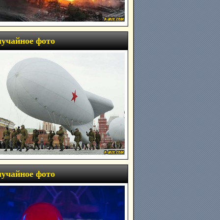
учайное фото
учайное фото