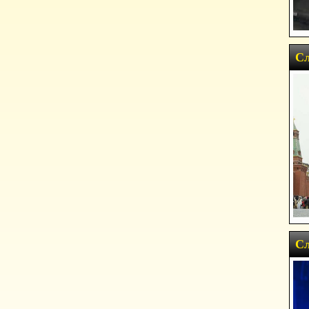
Сл
Сл