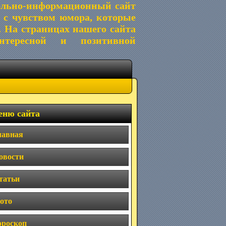
ельно-информационный сайт
 с чувством юмора, которые
. На страницах нашего сайта
тересной и позитивной
ню сайта
лавная
овости
татьи
ото
ороскоп