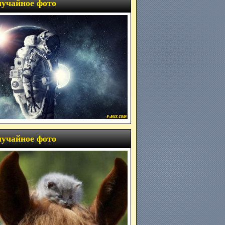
учайное фото
учайное фото