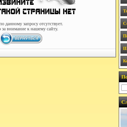
Т
С
по данному запросу отсутствует.
 за внимание к нашему сайту.
П
Ш
К
П
Сл