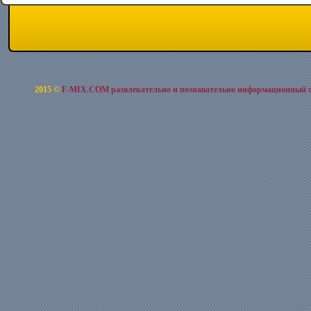
2015 ©
F-MIX.COM развлекательно и познавательно информационный 