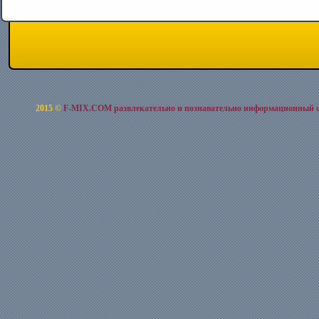
2015 ©
F-MIX.COM развлекательно и познавательно информационный 