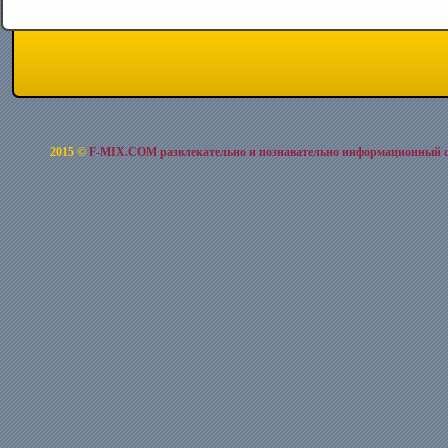
2015 ©
F-MIX.COM развлекательно и познавательно информационный 