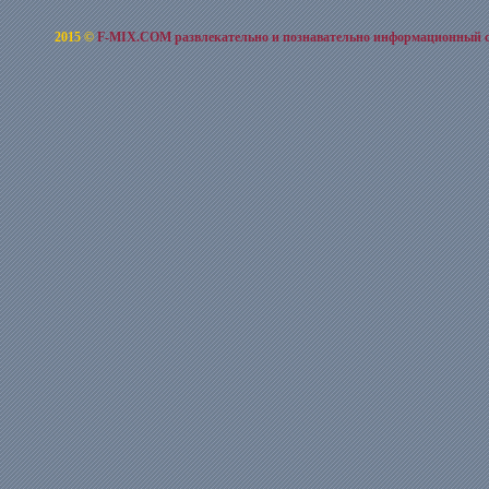
2015 ©
F-MIX.COM развлекательно и познавательно информационный 