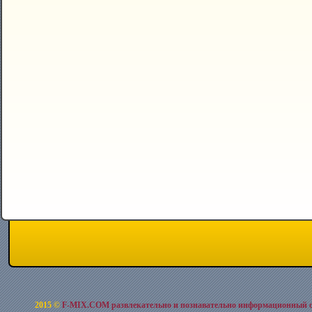
2015 ©
F-MIX.COM развлекательно и познавательно информационный 