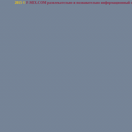
2015 ©
F-MIX.COM развлекательно и познавательно информационный 