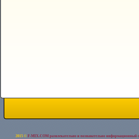
2015 ©
F-MIX.COM развлекательно и познавательно информационный 