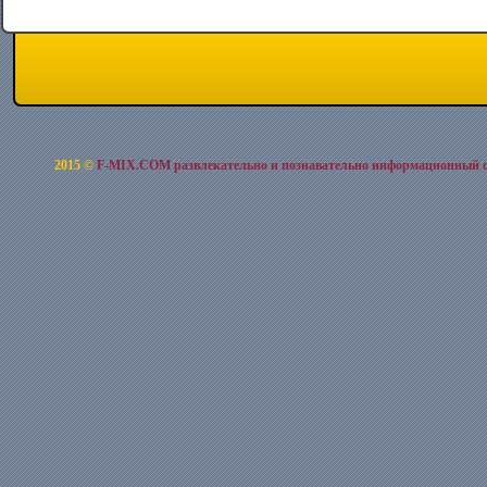
2015 ©
F-MIX.COM развлекательно и познавательно информационный 