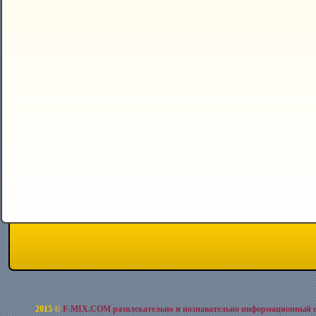
2015 ©
F-MIX.COM развлекательно и познавательно информационный 