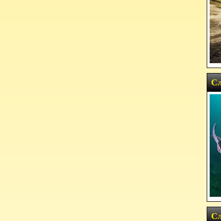
Сл
Сл