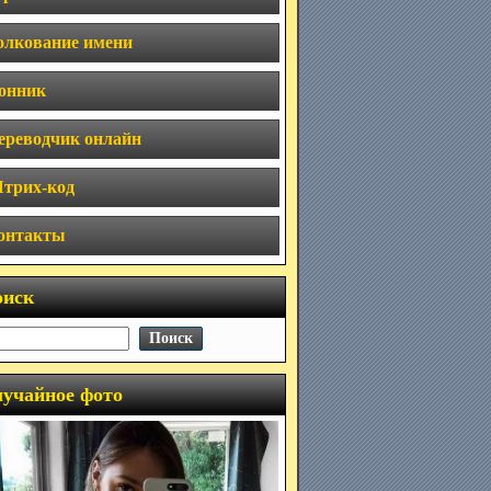
олкование имени
онник
ереводчик онлайн
трих-код
онтакты
оиск
учайное фото