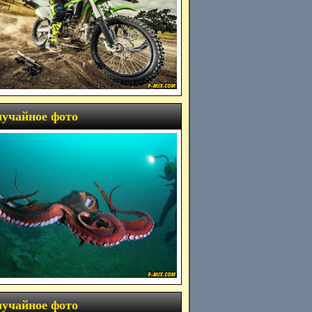
учайное фото
учайное фото