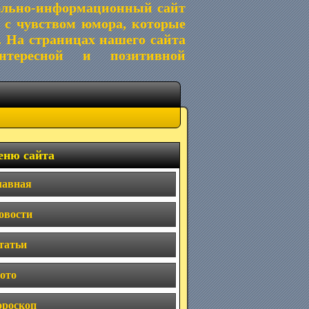
ельно-информационный сайт
 с чувством юмора, которые
. На страницах нашего сайта
тересной и позитивной
ню сайта
лавная
овости
татьи
ото
ороскоп