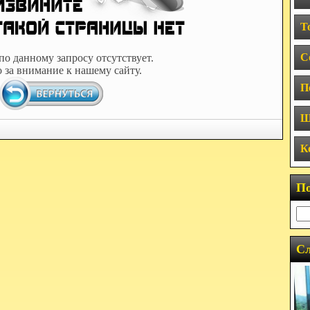
Т
С
по данному запросу отсутствует.
 за внимание к нашему сайту.
П
Ш
К
П
Сл