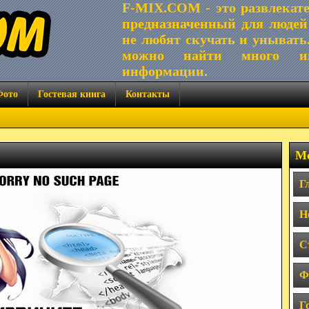
F-MIX.COM - это развлекат
предназначенный для людей
не любят скучать и унывать
можно найти много ин
информации.
Фото
Гостевая книга
Контакты
Ме
Г
Н
С
Ф
Г