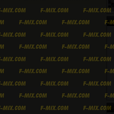
Сл
Сл