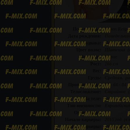
С
П
В
Псевдонимы:
Aspen Reign,
Дата рождения:
Понедельник
Знак зодиака:
Дева (родил
Цвет волос:
Шатенка (в
Цвет глаз:
Карие
Рост:
166 см
Вес:
52 кг
Грудь:
Средняя, ра
Пропоции тела:
81 - 64 - 84
Телосложение:
Стройное (и
На теле:
Тату
Тип внешности:
Европейски
Ориентация:
Би
Начало карьеры:
2015 год (в 
Статус карьеры:
Активный