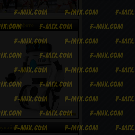
учайное фото
учайное фото