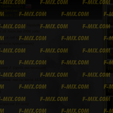
трана:
США
Т
рофессия:
Порно актриса
озраст:
29 лет
С
 Kiersten Marie Vanbelkum
 26 Августа 1996 года
П
ась в год красной крысы)
Ш
олосы крашенные)
К
змер 2 (грудь настоящая)
П
ндекс массы тела 18.87)
Сл
й
возрасте 19 лет)