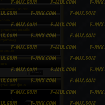
олкование имени
онник
ереводчик онлайн
трих-код
онтакты
оиск
учайное фото