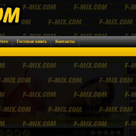
F-MIX.COM - это развлекат
предназначенный для людей
не любят скучать и унывать
можно найти много ин
информации.
Фото
Гостевая книга
Контакты
Ме
Г
Н
С
Adria Rae (Адрия Рэй)
|
|
Ф
Всего галерей: 1
Всего фото: 21
Всего просмотров: 215
(5 /1)
Г