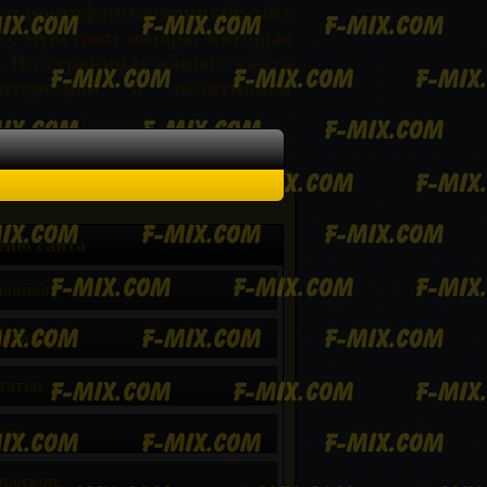
ельно-информационный сайт
 с чувством юмора, которые
. На страницах нашего сайта
тересной и позитивной
ню сайта
лавная
овости
татьи
ото
ороскоп