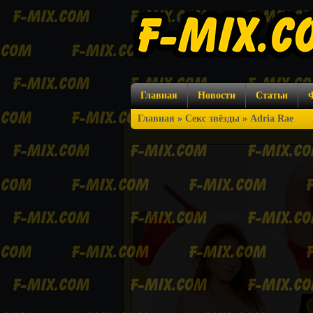
Главная
Новости
Статьи
Главная
»
Секс звёзды
» Adria Rae