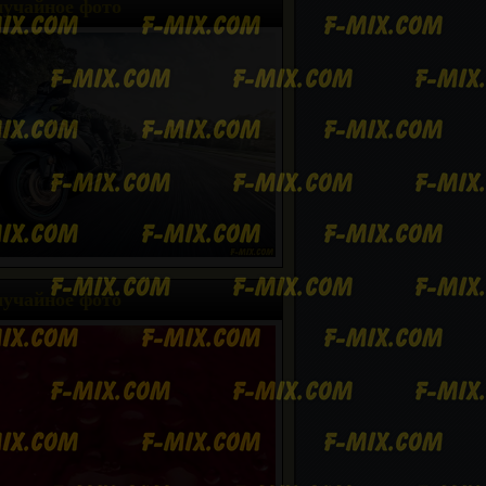
учайное фото
учайное фото