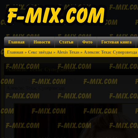
Главная
Новости
Статьи
Фото
Гостевая книга
Главная
»
Секс звёзды
»
Alexis Texas
» Алексис Техас Суперзвезда
Алексис Техас Суперзвезда
Просмотров: 514
|
Комментарии: 0
Алексис Техас Суперзвезда