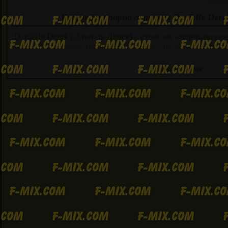
Биография порно актрисы Danielle Derek
Danielle Derek (Даниэль Дерек) - взрослая американская
году в Блумфилде, штат Нью-Джерси. Это может быть тр
грудастая порнозвезда используется для участия в катол
было запрещено для нее, чтобы иметь какие-либо контак
Читать далее
способ наверстать упущенное, найдя работу в местном с
окончания учебы. Затем Даниэль впервые сделали себе с
хвастаться ими и играть с ними, когда могла. Из-за ее о
привлекательности и опыта в стриптиз-клубе ей было не
индустрии развлечений для взрослых. Она дебютировала 
появления были на страницах различных мужских журна
ее красивое личико и круглые молотки. Вскоре после это
порно сцены, и в то время как большинство других мн
актрис первой звезды в соло и Softcore сцены, прежде ч
экстремальным, она хотела сделать хардкор вещи сразу.
брала большие члены в свою тугую задницу и наслажда
кремами. Danielle Derek совершил великие дела, как порн
числе работа с топ производства в отрасли студий. В ее 
перерывов, но она всегда возвращалась более возбужден