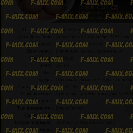
Страна:
США
Профессия:
Порно актрис
Возраст:
44 года
Псевдонимы:
Danielle Derek
Дата рождения:
Понедельник 7 Сентября 1981 года
Знак зодиака:
Дева (родилась в год белого петуха)
Цвет волос:
Блондинка (волосы крашенные)
Цвет глаз:
Голубые
Рост:
165 см
Вес:
46 кг
Грудь:
Огромная, размер 6+ (грудь силикон
Пропоции тела:
86 - 58 - 81
Телосложение:
Худощавое (индекс массы тела 16.9)
На теле:
Пирсинг, Тату
Тип внешности:
Европейский
Ориентация:
Би
Начало карьеры:
1999 год (в возрасте 18 лет)
Статус карьеры:
Завершён