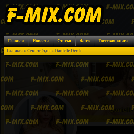
Главная
Новости
Статьи
Фото
Гостевая книга
Главная
»
Секс звёзды
» Danielle Derek
Daniell
Всего галерей