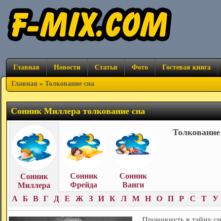
Главная
Новости
Статьи
Фото
Гостевая книга
Главная
» Толкование сна
Сонник Миллера толкование сна
Толкование
Сонник
Сонник
Сонник
Фрейда
Ванги
Миллера
А
Б
В
Г
Д
Е
Ж
З
И
К
Л
М
Н
О
П
Р
С
Т
У
Проникнуть в тайну с