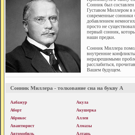
Сонник был составлен
Густавом Миллером в н
современные сонники б
добавлением немногих
просто не существовал
первый сонник, которы
наши предки.
Сонник Миллера помо
внутренние конфликты,
неразрешимыми пробле
расслабиться, прочита
Вашем будущем.
Сонник Миллера - толкование сна на букву А
Аабажур
Акула
Аборт
Акушерка
Абрикос
Аллея
Авантюрист
Алмазы
Автомобиль
Алтарь